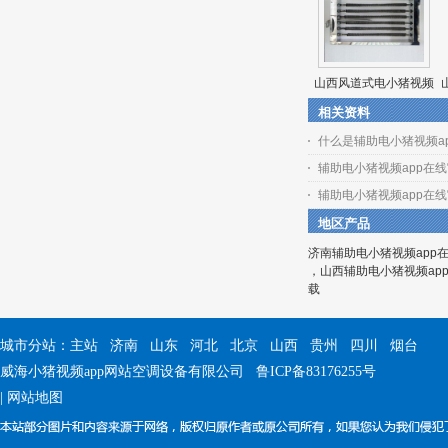
山西风道式电小猪视频
相关资料
app在线官方下载
什么是辅助电小猪视频app
辅助电小猪视频app在
辅助电小猪视频app在
地区产品
济南辅助电小猪视频app
，
山西辅助电小猪视频ap
载
城市分站：
主站
济南
山东
河北
北京
山西
贵州
四川
烟台
威海小猪视频app网站空调设备有限公司
鲁ICP备83176255号
|
网站地图